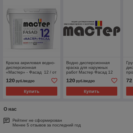
Краска акриловая водно-
Водно дисперсионная
Гру
дисперсионная
краска для наружных
дис
«Мастер» - Фасад 12 / от
работ Мастер Фасад 12
пр
15-25 кг/
25кг
Гру
120
120
72
руб./ведро
руб./ведро
КО
Купить
Купить
О нас
Рейтинг не сформирован
Менее 5 отзывов за последний год